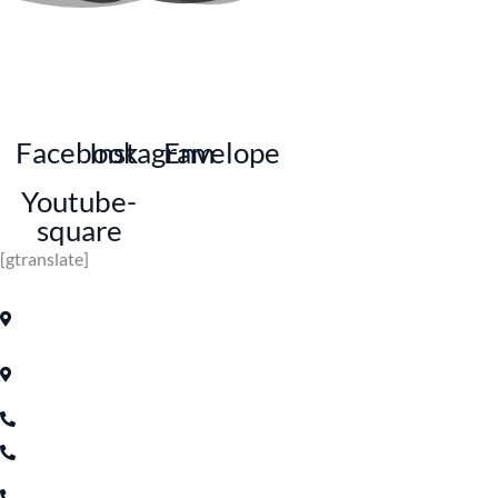
Experience More Together
Facebook
Instagram
Envelope
Youtube-
square
[gtranslate]
Contact
Avenue Prince My Abdellah Kabbaj
Building, MARRAKECH
68, Boulevard Moulay Ismail, ETG
RD Belvedere, CASABLANCA
Téléphone: +212 667-084957
Téléphone: +212 639-972390
SAV / Pièces De Rechanges: +212