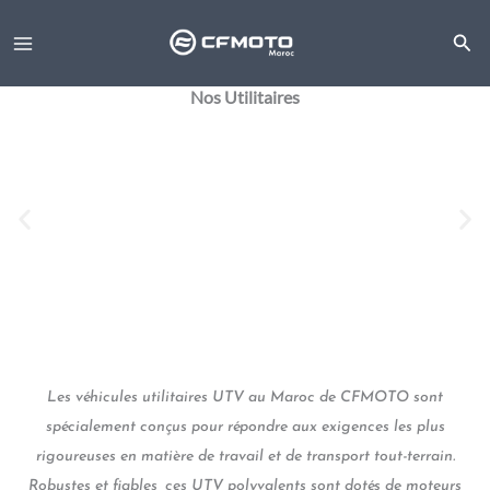
Aller
6
8
30
15
2
7
6
4
8
65
1
65
au
produits
produits
produits
produits
produits
produits
produits
produits
produits
produits
produit
produits
contenu
Nos Utilitaires
Les véhicules utilitaires UTV au Maroc de CFMOTO sont
spécialement conçus pour répondre aux exigences les plus
rigoureuses en matière de travail et de transport tout-terrain.
Robustes et fiables, ces UTV polyvalents sont dotés de moteurs