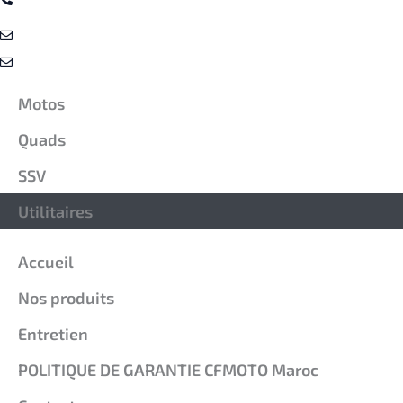
666-193704
Contact@cfmoto.ma
Sav@cfmoto.ma
Nos Produits
Motos
Quads
SSV
Utilitaires
Liens Rapide
Accueil
Nos produits
Entretien
POLITIQUE DE GARANTIE CFMOTO Maroc