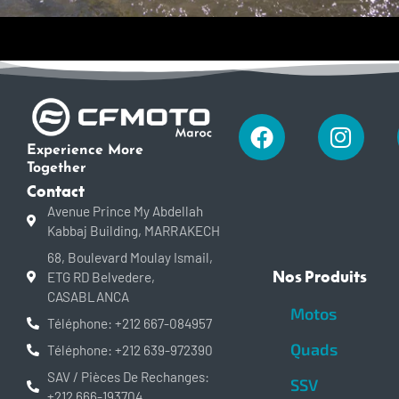
Facebook
Insta
Experience More
Together
Contact
Avenue Prince My Abdellah
Kabbaj Building, MARRAKECH
68, Boulevard Moulay Ismail,
Nos Produits
ETG RD Belvedere,
CASABLANCA
Motos
Téléphone: +212 667-084957
Quads
Téléphone: +212 639-972390
SAV / Pièces De Rechanges:
SSV
+212 666-193704