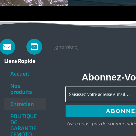
gram
Envelope
Youtube-
[gtranslate]
square
Liens Rapide
Accueil
Abonnez-Vou
Nos
produits
Entretien
POLITIQUE
DE
Avec nous, pas de courrier indé
GARANTIE
CFMOTO