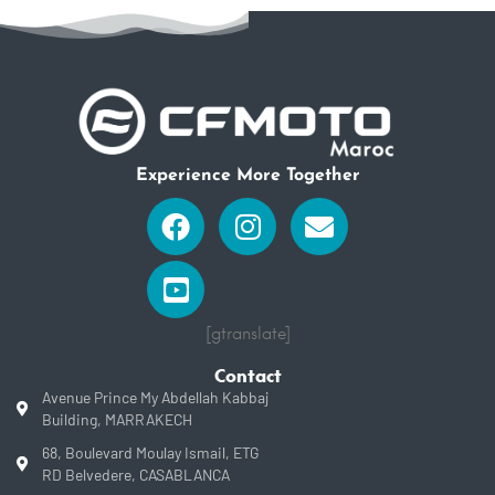
Experience More Together
Facebook
Youtube-
Instagram
Envelope
square
[gtranslate]
Contact
Avenue Prince My Abdellah Kabbaj
Building, MARRAKECH
68, Boulevard Moulay Ismail, ETG
RD Belvedere, CASABLANCA