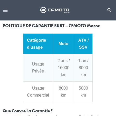
Aller
au
contenu
POLITIQUE DE GARANTIE SKBT – CFMOTO Maroc
Catégorie
ATV /
Moto
d’usage
SSV
2 ans /
1 an /
Usage
16000
8000
Privée
km
km
Usage
8000
5000
Commercial
km
km
Que Couvre La Garantie ?