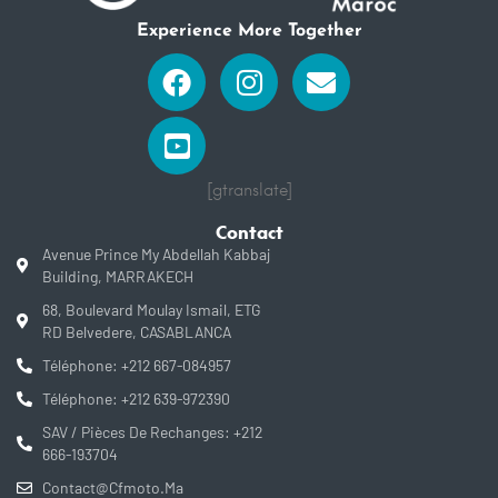
Experience More Together
Facebook
Youtube-
Instagram
Envelope
square
[gtranslate]
Contact
Avenue Prince My Abdellah Kabbaj
Building, MARRAKECH
68, Boulevard Moulay Ismail, ETG
RD Belvedere, CASABLANCA
Téléphone: +212 667-084957
Téléphone: +212 639-972390
SAV / Pièces De Rechanges: +212
666-193704
Contact@cfmoto.ma