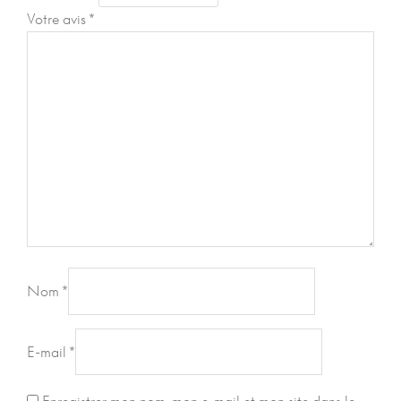
Votre avis
*
Nom
*
E-mail
*
Enregistrer mon nom, mon e-mail et mon site dans le