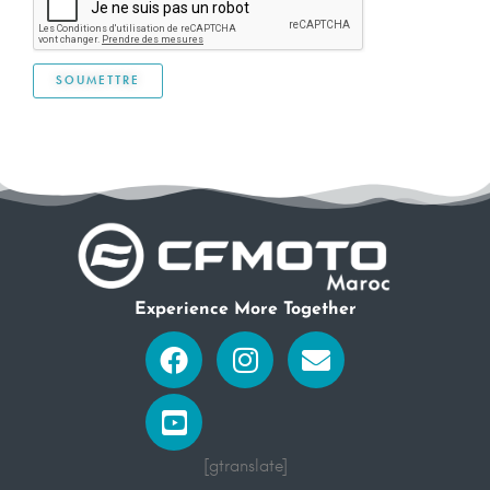
Experience More Together
Facebook
Youtube-
Instagram
Envelope
square
[gtranslate]