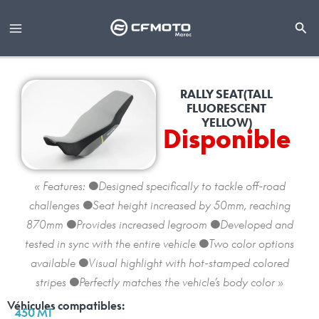
Aller
au
contenu
RALLY SEAT(TALL
FLUORESCENT
YELLOW)
Disponible
« Features: ●Designed specifically to tackle off-road
challenges ●Seat height increased by 50mm, reaching
870mm ●Provides increased legroom ●Developed and
tested in sync with the entire vehicle ●Two color options
available ●Visual highlight with hot-stamped colored
stripes ●Perfectly matches the vehicle’s body color »
Véhicules compatibles:
450 MT