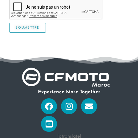
Experience More Together
Facebook
Youtube-
Instagram
Envelope
square
[gtranslate]