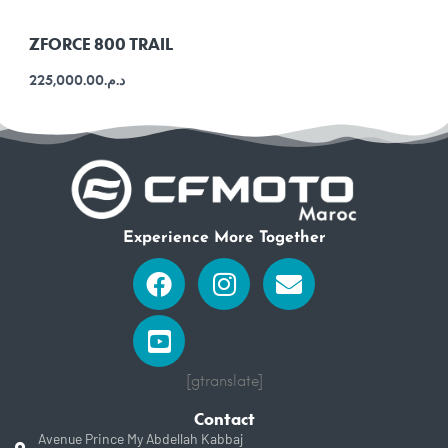
ZFORCE 800 TRAIL
225,000.00
د.م.
Experience More Together
Facebook
Youtube-
Instagram
Envelope
square
[gtranslate]
Contact
Avenue Prince My Abdellah Kabbaj