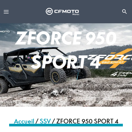
Aller
au
contenu
ZFORCE 950
SPORT 4
Accueil
/
SSV
/ ZFORCE 950 SPORT 4