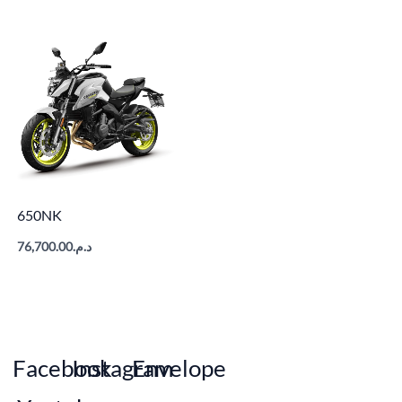
650NK
76,700.00
د.م.
Experience More Together
Facebook
Instagram
Envelope