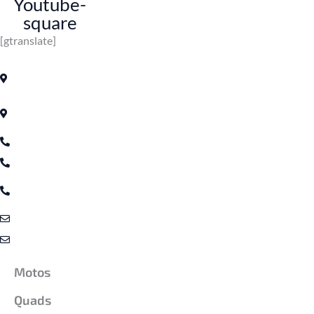
Youtube-
square
[gtranslate]
Contact
Avenue Prince My Abdellah Kabbaj
Building, MARRAKECH
68, Boulevard Moulay Ismail, ETG
RD Belvedere, CASABLANCA
Téléphone: +212 667-084957
Téléphone: +212 639-972390
SAV / Pièces De Rechanges: +212
666-193704
Contact@cfmoto.ma
Sav@cfmoto.ma
Nos Produits
Motos
Quads